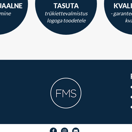
UAALNE
TASUTA
KVAL
mine
trükiettevalmistus
- garante
logoga toodetele
kva