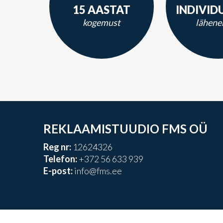
15 AASTAT
INDIVID
kogemust
lähene
REKLAAMISTUUDIO FMS OÜ
Reg nr:
12624326
Telefon:
+372 56 633 939
E-post:
info@fms.ee