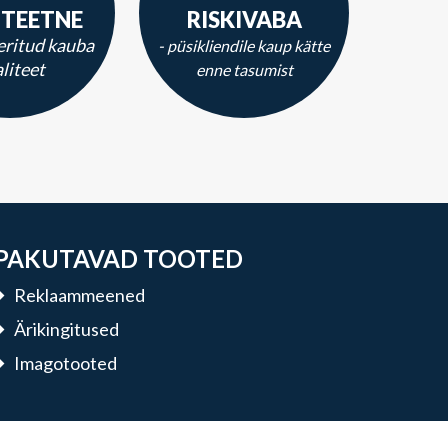
ITEETNE
RISKIVABA
eritud kauba
- püsikliendile kaup kätte
liteet
enne tasumist
PAKUTAVAD TOOTED
Reklaammeened
Ärikingitused
Imagotooted