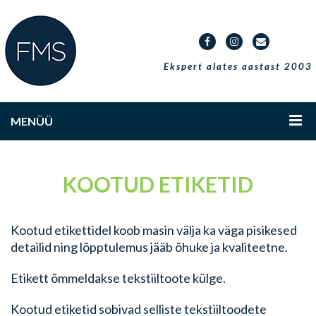
Ekspert alates aastast 2003
MENÜÜ
KOOTUD ETIKETID
Kootud etikettidel koob masin välja ka väga pisikesed
detailid ning lõpptulemus jääb õhuke ja kvaliteetne.
Etikett õmmeldakse tekstiiltoote külge.
Kootud etiketid sobivad selliste tekstiiltoodete