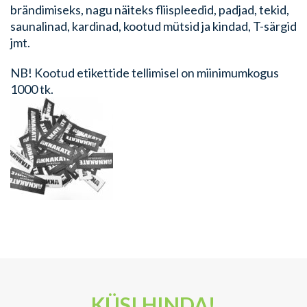
brändimiseks, nagu näiteks fliispleedid, padjad, tekid,
saunalinad, kardinad, kootud mütsid ja kindad, T-särgid
jmt.
NB! Kootud etikettide tellimisel on miinimumkogus
1000 tk.
KÜSI HINDA!